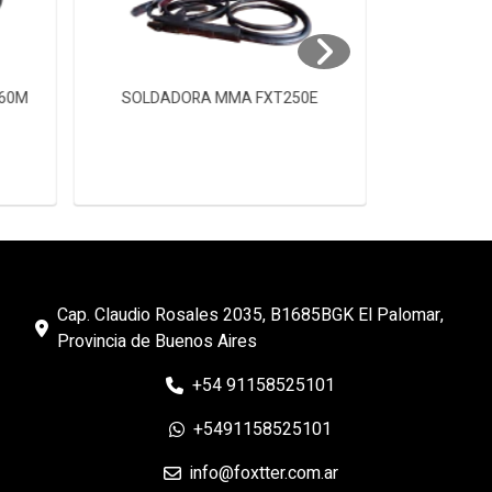
160M
SOLDADORA MMA FXT250E
SOLDAD
Cap. Claudio Rosales 2035, B1685BGK El Palomar,
Provincia de Buenos Aires
+54 91158525101
+5491158525101
info@foxtter.com.ar